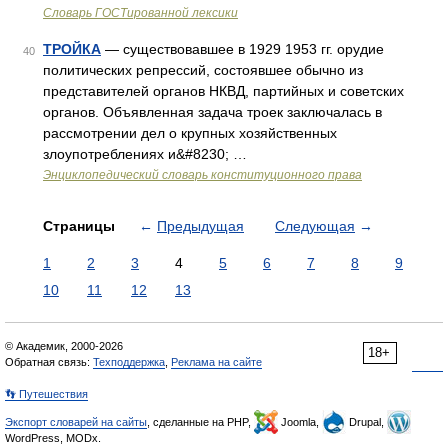
Словарь ГОСТированной лексики
ТРОЙКА
— существовавшее в 1929 1953 гг. орудие
40
политических репрессий, состоявшее обычно из
представителей органов НКВД, партийных и советских
органов. Объявленная задача троек заключалась в
рассмотрении дел о крупных хозяйственных
злоупотреблениях и&#8230; …
Энциклопедический словарь конституционного права
Страницы
←
Предыдущая
Следующая
→
1
2
3
4
5
6
7
8
9
10
11
12
13
© Академик, 2000-2026
18+
Обратная связь:
Техподдержка
,
Реклама на сайте
👣 Путешествия
Экспорт словарей на сайты
, сделанные на PHP,
Joomla,
Drupal,
WordPress, MODx.