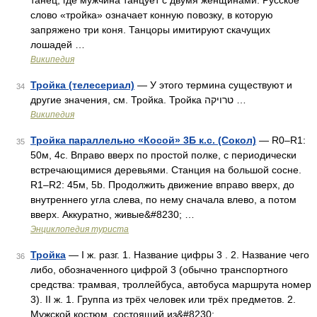
танец, где мужчина танцует с двумя женщинами. Русское
слово «тройка» означает конную повозку, в которую
запряжено три коня. Танцоры имитируют скачущих
лошадей …
Википедия
Тройка (телесериал)
— У этого термина существуют и
34
другие значения, см. Тройка. Тройка טרויקה …
Википедия
Тройка параллельно «Косой» 3Б к.с. (Сокол)
— R0–R1:
35
50м, 4с. Вправо вверх по простой полке, с периодически
встречающимися деревьями. Станция на большой сосне.
R1–R2: 45м, 5b. Продолжить движение вправо вверх, до
внутреннего угла слева, по нему сначала влево, а потом
вверх. Аккуратно, живые&#8230; …
Энциклопедия туриста
Тройка
— I ж. разг. 1. Название цифры 3 . 2. Название чего
36
либо, обозначенного цифрой 3 (обычно транспортного
средства: трамвая, троллейбуса, автобуса маршрута номер
3). II ж. 1. Группа из трёх человек или трёх предметов. 2.
Мужской костюм, состоящий из&#8230; …